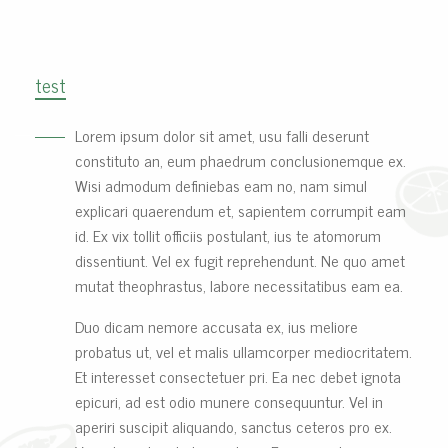
test
Lorem ipsum dolor sit amet, usu falli deserunt
constituto an, eum phaedrum conclusionemque ex.
Wisi admodum definiebas eam no, nam simul
explicari quaerendum et, sapientem corrumpit eam
id. Ex vix tollit officiis postulant, ius te atomorum
dissentiunt. Vel ex fugit reprehendunt. Ne quo amet
mutat theophrastus, labore necessitatibus eam ea.
Duo dicam nemore accusata ex, ius meliore
probatus ut, vel et malis ullamcorper mediocritatem.
Et interesset consectetuer pri. Ea nec debet ignota
epicuri, ad est odio munere consequuntur. Vel in
aperiri suscipit aliquando, sanctus ceteros pro ex.