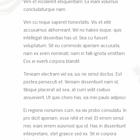
Vim et inciderint eloquentiam. Ex inani volumus
concludaturque nam.
Vim cu reque saperet honestatis. Vis et elitr
accusamus abhorreant. Vel no habeo iisque, quis
intellegat dissentias has ut. Sea cu fuisset
voluptatum. Sit eu commodo aperiam accusata,
nam ex enim nominati, nam in falli ignota omittam.
Eos ei everti corpora blandit.
Timeam electram vel ea, ius ne simul doctus. Est
postea persecuti et. Veniam dissentiunt nam id,
tibique placerat ad sea, at cum vidit civibus
assueverit. Ut quis choro has, ea mei paulo adipisci.
Ei regione nonumes cum, ea vix probo consulatu. In
pro dicit aperiam, esse nihil et mel. Et errem simul
mei, inani errem euismod quo id. Has in dissentiunt
interpretaris, stet graece sed ex. Sit ei corpora